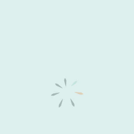
Bruxismo
Novembro 19, 2024
Sabia que o BOTOX não se destina apenas às rugas de expressão?
Outubro 8, 2024
Dentes supranumerários
Maio 21, 2024
Esmalte Dentário
Abril 23, 2024
Outras áreas da saúde